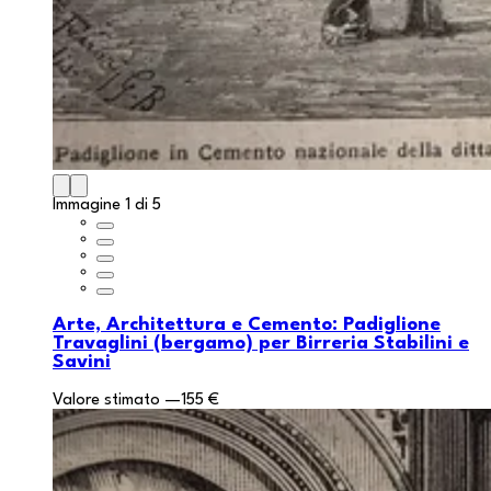
Immagine 1 di 5
Arte, Architettura e Cemento: Padiglione
Travaglini (bergamo) per Birreria Stabilini e
Savini
Valore stimato
—
155 €