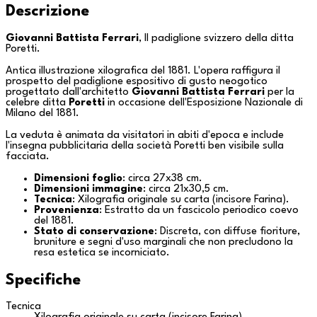
Descrizione
Giovanni Battista Ferrari
,
Il padiglione svizzero della ditta
Poretti
.
Antica illustrazione xilografica del 1881. L'opera raffigura il
prospetto del padiglione espositivo di gusto neogotico
progettato dall'architetto
Giovanni Battista Ferrari
per la
celebre ditta
Poretti
in occasione dell'Esposizione Nazionale di
Milano
del 1881.
La veduta è animata da visitatori in abiti d'epoca e include
l'insegna pubblicitaria della società Poretti ben visibile sulla
facciata.
Dimensioni foglio
: circa 27x38 cm.
Dimensioni immagine
: circa 21x30,5 cm.
Tecnica
: Xilografia originale su carta (incisore Farina).
Provenienza
: Estratto da un fascicolo periodico coevo
del 1881.
Stato di conservazione
: Discreta, con diffuse fioriture,
bruniture e segni d'uso marginali che non precludono la
resa estetica se incorniciato.
Specifiche
Tecnica