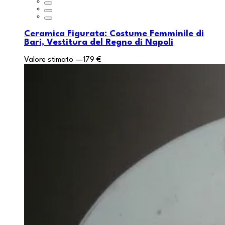
Ceramica Figurata: Costume Femminile di
Bari, Vestitura del Regno di Napoli
Valore stimato
—
179 €