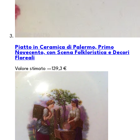
Piatto in Ceramica di Palermo, Primo
Novecento, con Scena Folkloristica e Decori
Floreali
Valore stimato
—
139,3 €