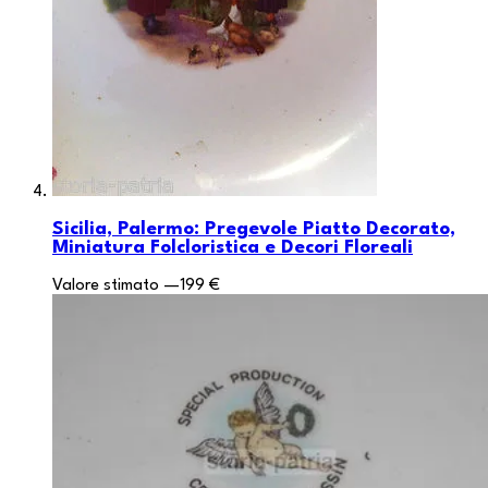
Sicilia, Palermo: Pregevole Piatto Decorato,
Miniatura Folcloristica e Decori Floreali
Valore stimato
—
199 €