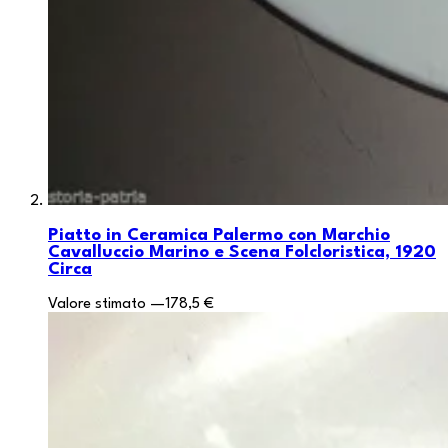
Piatto in Ceramica Palermo con Marchio
Cavalluccio Marino e Scena Folcloristica, 1920
Circa
Valore stimato
—
178,5 €