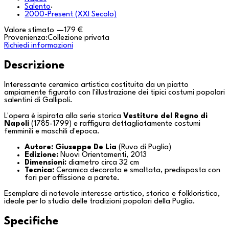
Salento
·
2000-Present (XXI Secolo)
Valore stimato
—
179 €
Provenienza:
Collezione privata
Richiedi informazioni
Descrizione
Interessante ceramica artistica costituita da un piatto
ampiamente figurato con l'illustrazione dei tipici costumi popolari
salentini di
Gallipoli
.
L'opera è ispirata alla serie storica
Vestiture del Regno di
Napoli
(1785-1799) e raffigura dettagliatamente costumi
femminili e maschili d'epoca.
Autore:
Giuseppe De Lia
(
Ruvo di Puglia
)
Edizione:
Nuovi Orientamenti
, 2013
Dimensioni:
diametro circa 32 cm
Tecnica:
Ceramica decorata e smaltata, predisposta con
fori per affissione a parete.
Esemplare di notevole interesse artistico, storico e folkloristico,
ideale per lo studio delle tradizioni popolari della
Puglia
.
Specifiche