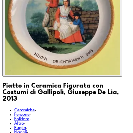
Piatto in Ceramica Figurata con
Costumi di Gallipoli, Giuseppe De Lia,
2013
Ceramiche
·
Persone
·
Folklore
·
Altro
·
Puglia
·
Napoli
·