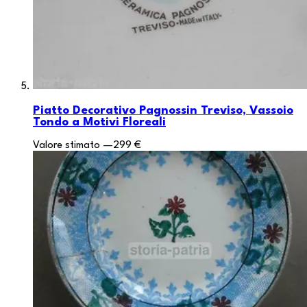
Piatto Decorativo Pagnossin Treviso, Vassoio
Tondo a Motivi Floreali
Valore stimato
—
299 €