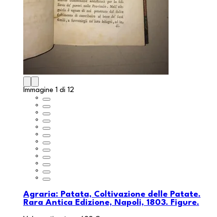
Immagine 1 di 12
Agraria: Patata, Coltivazione delle Patate.
Rara Antica Edizione, Napoli, 1803. Figure.