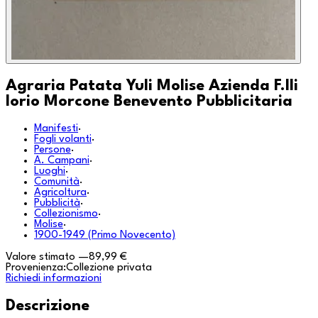
Agraria Patata Yuli Molise Azienda F.lli
Iorio Morcone Benevento Pubblicitaria
Manifesti
·
Fogli volanti
·
Persone
·
A. Campani
·
Luoghi
·
Comunità
·
Agricoltura
·
Pubblicità
·
Collezionismo
·
Molise
·
1900-1949 (Primo Novecento)
Valore stimato
—
89,99 €
Provenienza:
Collezione privata
Richiedi informazioni
Descrizione