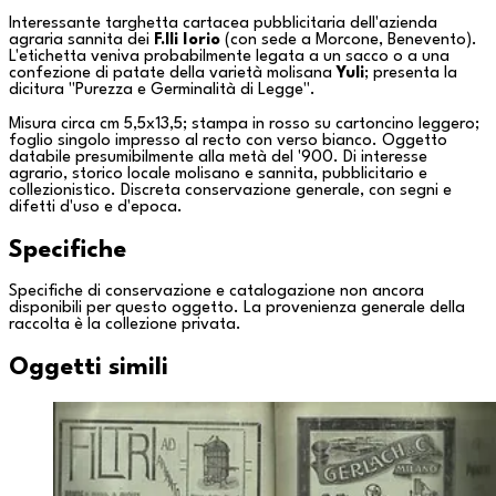
Interessante targhetta cartacea pubblicitaria dell'azienda
agraria sannita dei
F.lli Iorio
(con sede a
Morcone
,
Benevento
).
L'etichetta veniva probabilmente legata a un sacco o a una
confezione di patate della varietà molisana
Yuli
; presenta la
dicitura "Purezza e Germinalità di Legge".
Misura circa cm 5,5x13,5; stampa in rosso su cartoncino leggero;
foglio singolo impresso al recto con verso bianco. Oggetto
databile presumibilmente alla metà del '900. Di interesse
agrario, storico locale molisano e sannita, pubblicitario e
collezionistico. Discreta conservazione generale, con segni e
difetti d'uso e d'epoca.
Specifiche
Specifiche di conservazione e catalogazione non ancora
disponibili per questo oggetto. La provenienza generale della
raccolta è la
collezione privata
.
Oggetti simili