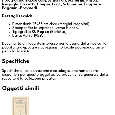
Il programma include composizioni di
Boccherini
,
Piatti
,
Respighi
,
Pizzetti
,
Chopin
,
Liszt
,
Schumann
,
Popper
e
Paganini-Provvedi
.
Dettagli tecnici:
Dimensioni: 25x35 cm circa (margini irregolari).
Stampa: Recto impresso, verso bianco.
Tipografo:
G. Papeo
(
Barletta
).
Data: Aprile 1929.
Documento di rilevante interesse per la storia della musica, la
pubblicità d'epoca e il collezionismo locale pugliese durante il
periodo fascista.
Specifiche
Specifiche di conservazione e catalogazione non ancora
disponibili per questo oggetto. La provenienza generale della
raccolta è la
collezione privata
.
Oggetti simili