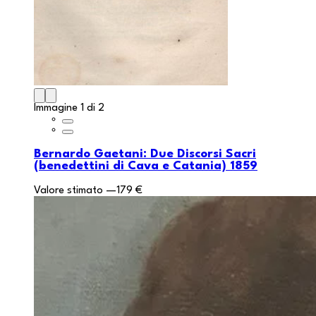
Immagine 1 di 2
Bernardo Gaetani: Due Discorsi Sacri
(benedettini di Cava e Catania) 1859
Valore stimato
—
179 €