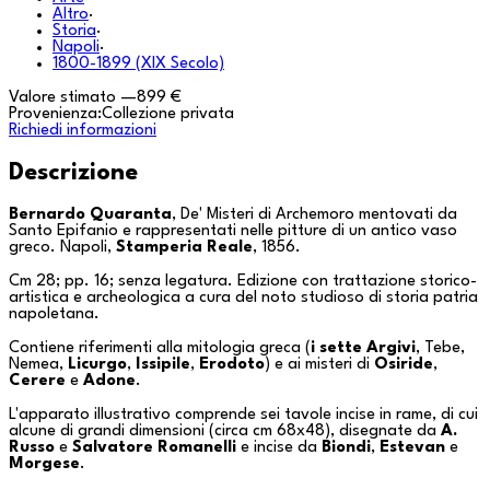
Altro
·
Storia
·
Napoli
·
1800-1899 (XIX Secolo)
Valore stimato
—
899 €
Provenienza:
Collezione privata
Richiedi informazioni
Descrizione
Bernardo Quaranta
,
De' Misteri di Archemoro mentovati da
Santo Epifanio e rappresentati nelle pitture di un antico vaso
greco
. Napoli,
Stamperia Reale
, 1856.
Cm 28; pp. 16; senza legatura. Edizione con trattazione storico-
artistica e archeologica a cura del noto studioso di storia patria
napoletana.
Contiene riferimenti alla mitologia greca (
i sette Argivi
,
Tebe
,
Nemea
,
Licurgo
,
Issipile
,
Erodoto
) e ai misteri di
Osiride
,
Cerere
e
Adone
.
L'apparato illustrativo comprende sei tavole incise in rame, di cui
alcune di grandi dimensioni (circa cm 68x48), disegnate da
A.
Russo
e
Salvatore Romanelli
e incise da
Biondi
,
Estevan
e
Morgese
.