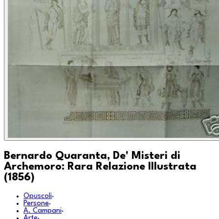
Bernardo Quaranta, De' Misteri di
Archemoro: Rara Relazione Illustrata
(1856)
Opuscoli
·
Persone
·
A. Campani
·
Arte
·