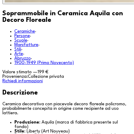
Soprammobile in Ceramica Aquila con
Decoro Floreale
Ceramiche
·
Persone
·
Scuole
·
Manifatture
·
Stili
·
Arte
·
Abruzzo
·
1900-1949 (Primo Novecento)
Valore stimato
—
199 €
Provenienza:
Collezione privata
Richiedi informazioni
Descrizione
Ceramica decorativa con piacevole decoro floreale policromo,
probabilmente concepita in origine come recipiente ad uso
lattiera.
Produzione
: Aquila (marca di fabbrica presente sul
fondo)
Stile
: Liberty (Art Nouveau)