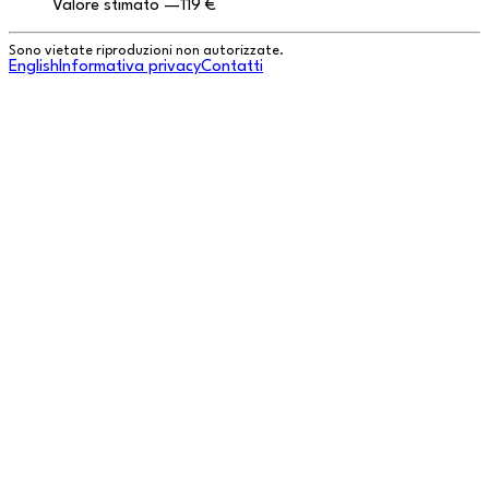
Valore stimato
—
119 €
Sono vietate riproduzioni non autorizzate.
English
Informativa privacy
Contatti