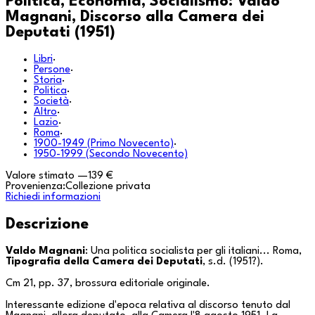
Politica, Economia, Socialismo: Valdo
Magnani, Discorso alla Camera dei
Deputati (1951)
Libri
·
Persone
·
Storia
·
Politica
·
Società
·
Altro
·
Lazio
·
Roma
·
1900-1949 (Primo Novecento)
·
1950-1999 (Secondo Novecento)
Valore stimato
—
139 €
Provenienza:
Collezione privata
Richiedi informazioni
Descrizione
Valdo Magnani
:
Una politica socialista per gli italiani...
Roma,
Tipografia della Camera dei Deputati
, s.d. (1951?).
Cm 21, pp. 37, brossura editoriale originale.
Interessante edizione d'epoca relativa al discorso tenuto dal