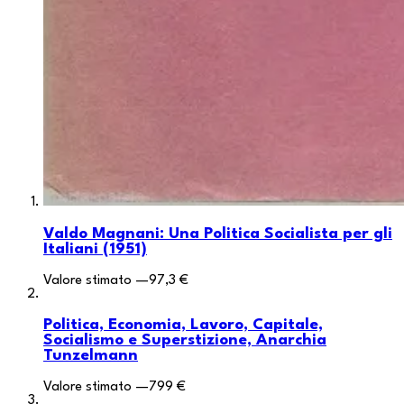
Valdo Magnani: Una Politica Socialista per gli
Italiani (1951)
Valore stimato
—
97,3 €
Politica, Economia, Lavoro, Capitale,
Socialismo e Superstizione, Anarchia
Tunzelmann
Valore stimato
—
799 €