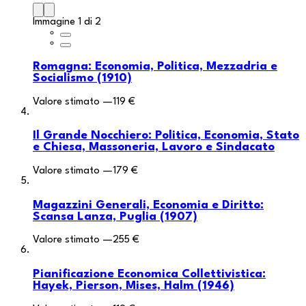
Immagine 1 di 2
Romagna: Economia, Politica, Mezzadria e
Socialismo (1910)
Valore stimato
—
119 €
Il Grande Nocchiero: Politica, Economia, Stato
e Chiesa, Massoneria, Lavoro e Sindacato
Valore stimato
—
179 €
Magazzini Generali, Economia e Diritto:
Scansa Lanza, Puglia (1907)
Valore stimato
—
255 €
Pianificazione Economica Collettivistica:
Hayek, Pierson, Mises, Halm (1946)