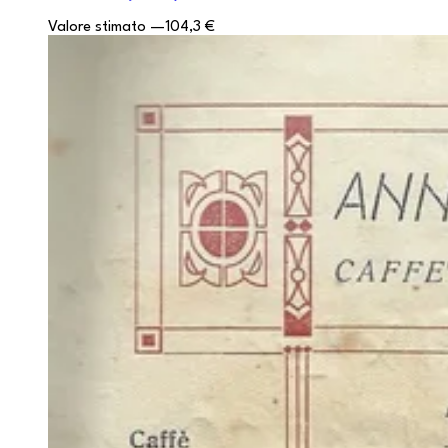
Valore stimato
—
104,3 €