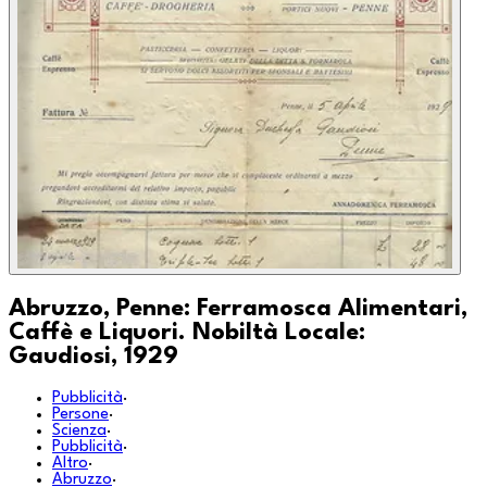
Abruzzo, Penne: Ferramosca Alimentari,
Caffè e Liquori. Nobiltà Locale:
Gaudiosi, 1929
Pubblicità
·
Persone
·
Scienza
·
Pubblicità
·
Altro
·
Abruzzo
·