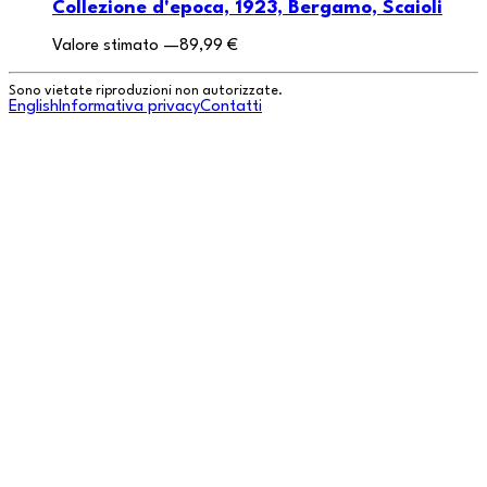
Collezione d'epoca, 1923, Bergamo, Scaioli
Valore stimato
—
89,99 €
Sono vietate riproduzioni non autorizzate.
English
Informativa privacy
Contatti