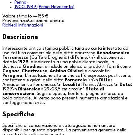
Penna
·
1900-1949 (Primo Novecento)
Valore stimato
—
155 €
Provenienza:
Collezione privata
Richiedi informazioni
Descrizione
Interessante antica stampa pubblicitaria su carta intestata ad
uso fattura commerciale della ditta abruzzese
Annadomenica
Ferramosca
(Caffè e Drogheria) di
Penne
.\n\nIl documento,
datato
1929
, è indirizzato a una nobile cliente locale, la
duchessa
Gaudiosi
, e include un elenco di prodotti forniti come
Cognac
,
Chartreuse
,
Anisina Olivieri
e cioccolatini
Perugina
. L'intestazione cita anche caffè espresso, pasticceria,
confetteria e gelati della ditta
Fornarola
.\n\n
Ditta:
Annadomenica Ferramosca\n
Località:
Penne, Abruzzo\n
Data:
1929\n
Dimensioni:
29x23,5 cm circa\n*
Stato di
conservazione:
Segni d'epoca, fioriture, pieghe e marca da
bollo originale. Al verso sono presenti numerose annotazioni e
conteggi manoscritti.
Specifiche
Specifiche di conservazione e catalogazione non ancora
disponibili per questo oggetto. La provenienza generale della
raccolta è la
collezione privata
.