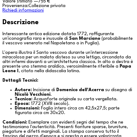
Valore stimato
—
755 €
Provenienza:
Collezione privata
Richiedi informazioni
Descrizione
Interessante antica edizione datata 1772, raffigurante
un'iconografia rara e inusuale di
San Marciano
(probabilmente
il vescovo venerato nel Napoletano o in Puglia).
L'opera illustra il Santo vescovo durante un'intercessione
miracolosa per un malato disteso su una lettiga, circondato da
altri infermi davanti a un'architettura classica. In alto a destra è
presente uno stemma araldico, verosimilmente riferibile a
Papa
Leone I
, citato nella didascalia latina.
Dettagli Tecnici:
Autore:
Incisione di
Domenico dell'Acerra
su disegno di
Nicolò Vecchioni
.
Tecnica:
Acquaforte originale su carta vergellata.
Epoca:
1772 (
XVIII secolo
).
Dimensioni:
Foglio intero circa cm 42,5x27,5; parte
figurata circa cm 30x20.
Condizioni:
Esemplare con evidenti segni del tempo che ne
testimoniano l'autenticità. Presenti fioriture sparse, bruniture,
piegature e difetti marginali. La stampa conserva tutto il
fascino del pezzo d'epoca e si presta a essere valorizzata