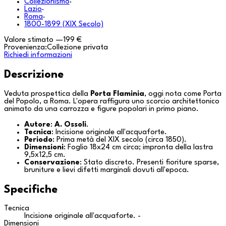
Collezionismo
·
Lazio
·
Roma
·
1800-1899 (XIX Secolo)
Valore stimato
—
199 €
Provenienza:
Collezione privata
Richiedi informazioni
Descrizione
Veduta prospettica della
Porta Flaminia
, oggi nota come
Porta
del Popolo
, a
Roma
. L'opera raffigura uno scorcio architettonico
animato da una carrozza e figure popolari in primo piano.
Autore
:
A. Ossoli
.
Tecnica
: Incisione originale all'acquaforte.
Periodo
: Prima metà del XIX secolo (circa 1850).
Dimensioni
: Foglio 18x24 cm circa; impronta della lastra
9,5x12,5 cm.
Conservazione
: Stato discreto. Presenti fioriture sparse,
bruniture e lievi difetti marginali dovuti all'epoca.
Specifiche
Tecnica
Incisione originale all'acquaforte. -
Dimensioni