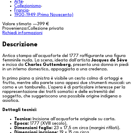
Arte
·
Collezionismo
·
Francia
·
1900-1949 (Primo Novecento)
Valore stimato
—
399 €
Provenienza:
Collezione privata
Richiedi informazioni
Descrizione
Antica stampa all'acquaforte del 1777 raffigurante una figura
femminile nuda. La scena, ideata dall'artista
Jacques de Sève
e incisa da
Charles Guttemberg
, presenta una donna in piedi
in un interno domestico, appoggiata a una credenza.
In primo piano a sinistra è visibile un cesto colmo di ortaggi e
frutta, mentre alla parete sono appesi due strumenti musicali: un
corno
e un
tamburello
. L'opera è di particolare interesse per la
rappresentazione dei tratti somatici e delle estremità del
soggetto, che suggeriscono una possibile origine indigena o
asiatica.
Dettagli tecnici:
Tecnica:
Incisione all'acquaforte originale su carta.
Epoca:
1777 (XVIII secolo).
Dimensioni foglio:
23 x 17,5 cm circa (margini rifilati).
Dimensioni incisione:
19 x 15 cm circa.