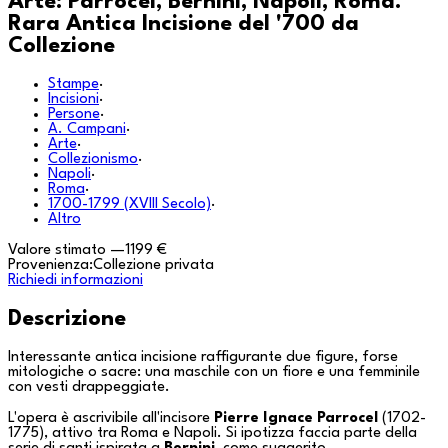
Arte: Parrocel, Bernini, Napoli, Roma.
Rara Antica Incisione del '700 da
Collezione
Stampe
·
Incisioni
·
Persone
·
A. Campani
·
Arte
·
Collezionismo
·
Napoli
·
Roma
·
1700-1799 (XVIII Secolo)
·
Altro
Valore stimato
—
1199 €
Provenienza:
Collezione privata
Richiedi informazioni
Descrizione
Interessante antica incisione raffigurante due figure, forse
mitologiche o sacre: una maschile con un fiore e una femminile
con vesti drappeggiate.
L'opera è ascrivibile all'incisore
Pierre Ignace Parrocel
(1702-
1775), attivo tra
Roma
e
Napoli
. Si ipotizza faccia parte della