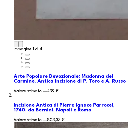
Immagine 1 di 4
Arte Popolare Devozionale: Madonna del
Carmine. Antica Incisione di P. Toro e A. Russo
Valore stimato
—
439 €
Incisione Antica di Pierre Ignace Parrocel,
1740, da Bernini, Napoli e Roma
Valore stimato
—
803,33 €