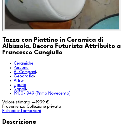
Tazza con Piattino in Ceramica di
Albissola, Decoro Futurista Attribuito a
Francesco Cangiullo
Ceramiche
·
Persone
·
A. Campani
·
Geografia
·
Altro
·
Liguria
·
Napoli
·
1900-1949 (Primo Novecento)
Valore stimato
—
1999 €
Provenienza:
Collezione privata
Richiedi informazioni
Descrizione