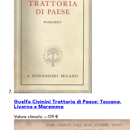
Guelfo Civinini Trattoria di Paese: Toscana,
Livorno e Maremma
Valore stimato
—
139 €