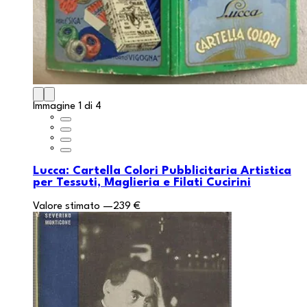
Immagine 1 di 4
Lucca: Cartella Colori Pubblicitaria Artistica
per Tessuti, Maglieria e Filati Cucirini
Valore stimato
—
239 €