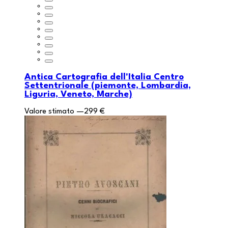
Antica Cartografia dell'Italia Centro
Settentrionale (piemonte, Lombardia,
Liguria, Veneto, Marche)
Valore stimato
—
299 €