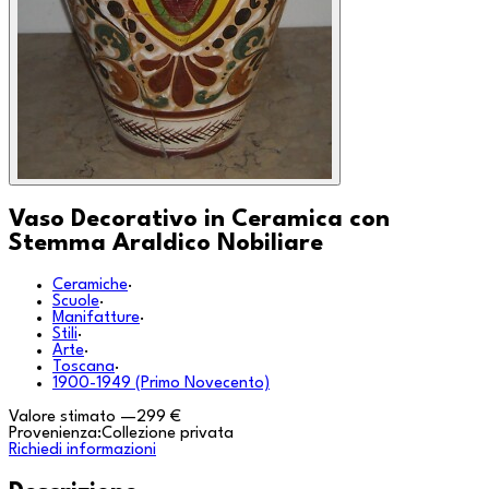
Vaso Decorativo in Ceramica con
Stemma Araldico Nobiliare
Ceramiche
·
Scuole
·
Manifatture
·
Stili
·
Arte
·
Toscana
·
1900-1949 (Primo Novecento)
Valore stimato
—
299 €
Provenienza:
Collezione privata
Richiedi informazioni