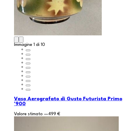
Immagine 1 di 10
Vaso Aerografato di Gusto Futurista Primo
'900
Valore stimato
—
499 €