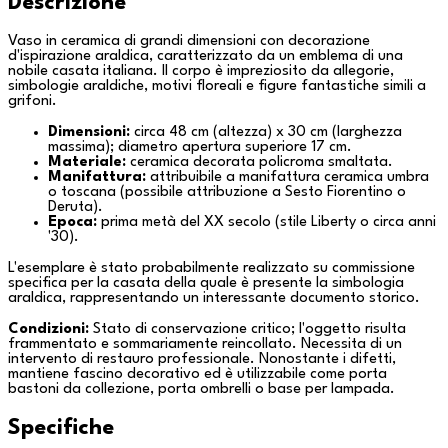
Descrizione
Vaso in ceramica di grandi dimensioni con decorazione
d'ispirazione araldica, caratterizzato da un emblema di una
nobile casata italiana. Il corpo è impreziosito da allegorie,
simbologie araldiche, motivi floreali e figure fantastiche simili a
grifoni.
Dimensioni:
circa 48 cm (altezza) x 30 cm (larghezza
massima); diametro apertura superiore 17 cm.
Materiale:
ceramica decorata policroma smaltata.
Manifattura:
attribuibile a manifattura ceramica umbra
o toscana (possibile attribuzione a
Sesto Fiorentino
o
Deruta
).
Epoca:
prima metà del XX secolo (stile Liberty o circa anni
'30).
L'esemplare è stato probabilmente realizzato su commissione
specifica per la casata della quale è presente la simbologia
araldica, rappresentando un interessante documento storico.
Condizioni:
Stato di conservazione critico; l'oggetto risulta
frammentato e sommariamente reincollato. Necessita di un
intervento di restauro professionale. Nonostante i difetti,
mantiene fascino decorativo ed è utilizzabile come porta
bastoni da collezione, porta ombrelli o base per lampada.
Specifiche