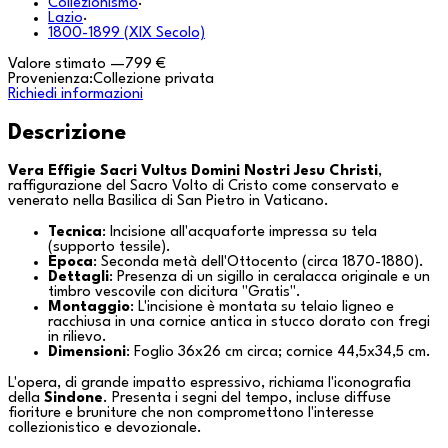
Collezionismo
·
Lazio
·
1800-1899 (XIX Secolo)
Valore stimato
—
799 €
Provenienza:
Collezione privata
Richiedi informazioni
Descrizione
Vera Effigie Sacri Vultus Domini Nostri Jesu Christi
,
raffigurazione del Sacro Volto di Cristo come conservato e
venerato nella
Basilica di San Pietro
in
Vaticano
.
Tecnica
: Incisione all'acquaforte impressa su tela
(supporto tessile).
Epoca
: Seconda metà dell'Ottocento (circa 1870-1880).
Dettagli
: Presenza di un sigillo in ceralacca originale e un
timbro vescovile con dicitura "Gratis".
Montaggio
: L'incisione è montata su telaio ligneo e
racchiusa in una cornice antica in stucco dorato con fregi
in rilievo.
Dimensioni
: Foglio 36x26 cm circa; cornice 44,5x34,5 cm.
L'opera, di grande impatto espressivo, richiama l'iconografia
della
Sindone
. Presenta i segni del tempo, incluse diffuse
fioriture e bruniture che non compromettono l'interesse
collezionistico e devozionale.