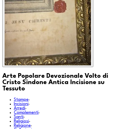
Arte Popolare Devozionale Volto di
Cristo Sindone Antica Incisione su
Tessuto
Stampe
·
Incisioni
·
Arredi
·
Complementi
·
Santi
·
Religiosi
·
Religione
·