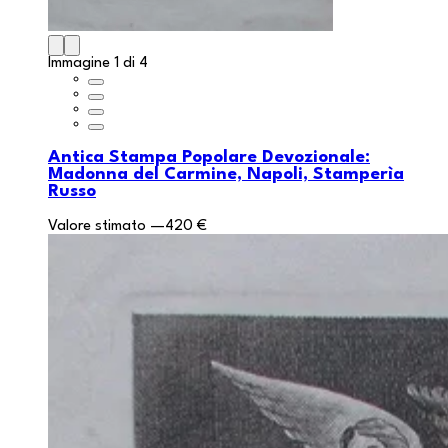
Immagine 1 di 4
Antica Stampa Popolare Devozionale:
Madonna del Carmine, Napoli, Stamperìa
Russo
Valore stimato
—
420 €