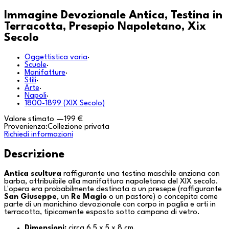
Immagine Devozionale Antica, Testina in
Terracotta, Presepio Napoletano, Xix
Secolo
Oggettistica varia
·
Scuole
·
Manifatture
·
Stili
·
Arte
·
Napoli
·
1800-1899 (XIX Secolo)
Valore stimato
—
199 €
Provenienza:
Collezione privata
Richiedi informazioni
Descrizione
Antica scultura
raffigurante una testina maschile anziana con
barba, attribuibile alla manifattura napoletana del XIX secolo.
L'opera era probabilmente destinata a un
presepe
(raffigurante
San Giuseppe
, un
Re Magio
o un pastore) o concepita come
parte di un manichino devozionale con corpo in paglia e arti in
terracotta, tipicamente esposto sotto campana di vetro.
Dimensioni:
circa 6,5 x 5 x 8 cm.