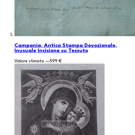
Campania, Antica Stampa Devozionale,
Inusuale Incisione su Tessuto
Valore stimato
—
599 €