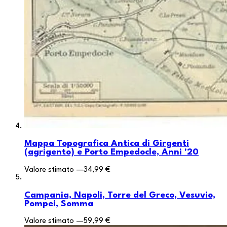
Mappa Topografica Antica di Girgenti
(agrigento) e Porto Empedocle, Anni '20
Valore stimato
—
34,99 €
Campania, Napoli, Torre del Greco, Vesuvio,
Pompei, Somma
Valore stimato
—
59,99 €