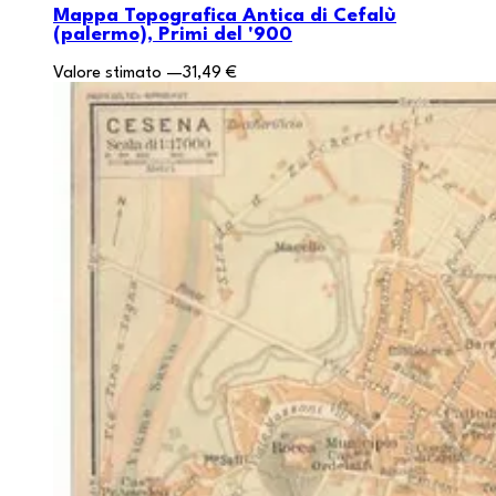
Mappa Topografica Antica di Cefalù
(palermo), Primi del '900
Valore stimato
—
31,49 €