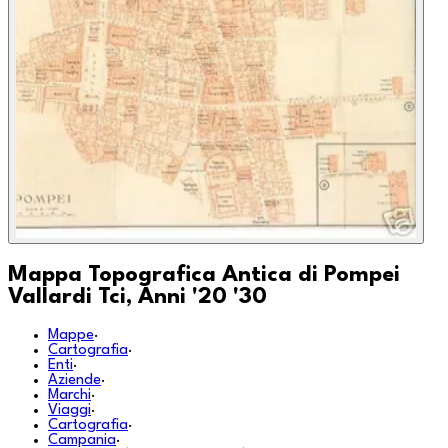
Mappa Topografica Antica di Pompei
Vallardi Tci, Anni '20 '30
Mappe
·
Cartografia
·
Enti
·
Aziende
·
Marchi
·
Viaggi
·
Cartografia
·
Campania
·