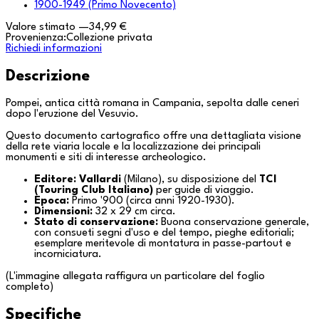
1900-1949 (Primo Novecento)
Valore stimato
—
34,99 €
Provenienza:
Collezione privata
Richiedi informazioni
Descrizione
Pompei, antica città romana in
Campania
, sepolta dalle ceneri
dopo l'eruzione del Vesuvio.
Questo documento cartografico offre una dettagliata visione
della rete viaria locale e la localizzazione dei principali
monumenti e siti di interesse archeologico.
Editore:
Vallardi
(
Milano
), su disposizione del
TCI
(Touring Club Italiano)
per guide di viaggio.
Epoca:
Primo '900 (circa anni 1920-1930).
Dimensioni:
32 x 29 cm circa.
Stato di conservazione:
Buona conservazione generale,
con consueti segni d'uso e del tempo, pieghe editoriali;
esemplare meritevole di montatura in passe-partout e
incorniciatura.
(L'immagine allegata raffigura un particolare del foglio
completo)
Specifiche