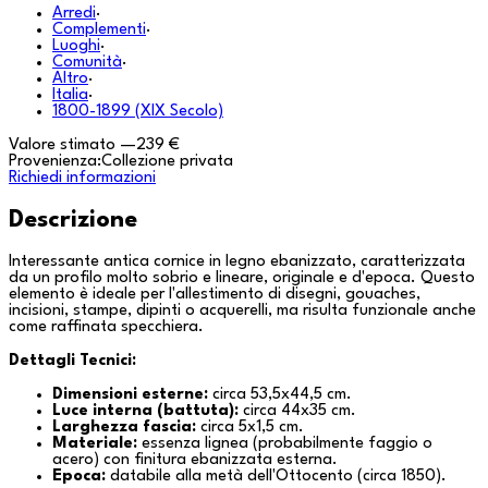
Arredi
·
Complementi
·
Luoghi
·
Comunità
·
Altro
·
Italia
·
1800-1899 (XIX Secolo)
Valore stimato
—
239 €
Provenienza:
Collezione privata
Richiedi informazioni
Descrizione
Interessante antica cornice in legno ebanizzato, caratterizzata
da un profilo molto sobrio e lineare, originale e d'epoca. Questo
elemento è ideale per l'allestimento di disegni, gouaches,
incisioni, stampe, dipinti o acquerelli, ma risulta funzionale anche
come raffinata specchiera.
Dettagli Tecnici:
Dimensioni esterne:
circa 53,5x44,5 cm.
Luce interna (battuta):
circa 44x35 cm.
Larghezza fascia:
circa 5x1,5 cm.
Materiale:
essenza lignea (probabilmente faggio o
acero) con finitura ebanizzata esterna.
Epoca:
databile alla metà dell'Ottocento (circa 1850).