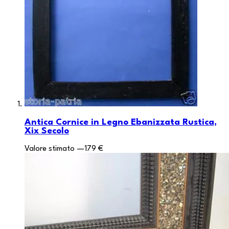
Antica Cornice in Legno Ebanizzata Rustica,
Xix Secolo
Valore stimato
—
179 €