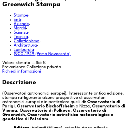
Greenwich Stampa
Stampe
·
Enti
·
Aziende
·
Marchi
·
Scienza
·
Tecnica
·
Collezionismo
·
Architettura
·
Lombardia
·
1900-1949 (Primo Novecento)
Valore stimato
—
155 €
Provenienza:
Collezione privata
Richiedi informazioni
Descrizione
(Osservatori astronomici europei). Interessante antica edizione,
stampa raffigurante alcune prospettive di osservatori
astronomici europei e in particolare quelli di:
Osservatorio di
Parigi
,
Osservatorio Bischoffsheim
a
Nizza
,
Osservatorio di
Vienna
,
Osservatorio di Pulkova
,
Osservatorio di
Greenwich
,
Osservatorio astrofisico meteorologico e
geodetico di Potsdam
.