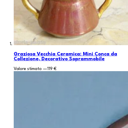
Graziosa Vecchia Ceramica: Mini Conca da
Collezione, Decorativo Soprammobile
Valore stimato
—
119 €