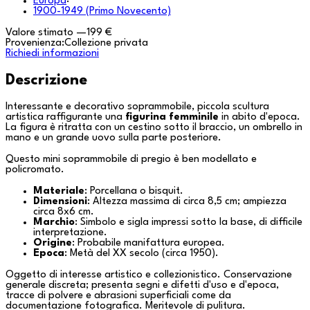
Europa
·
1900-1949 (Primo Novecento)
Valore stimato
—
199 €
Provenienza:
Collezione privata
Richiedi informazioni
Descrizione
Interessante e decorativo soprammobile, piccola scultura
artistica raffigurante una
figurina femminile
in abito d'epoca.
La figura è ritratta con un cestino sotto il braccio, un ombrello in
mano e un grande uovo sulla parte posteriore.
Questo mini soprammobile di pregio è ben modellato e
policromato.
Materiale
: Porcellana o bisquit.
Dimensioni
: Altezza massima di circa 8,5 cm; ampiezza
circa 8x6 cm.
Marchio
: Simbolo e sigla impressi sotto la base, di difficile
interpretazione.
Origine
: Probabile manifattura europea.
Epoca
: Metà del XX secolo (circa 1950).
Oggetto di interesse artistico e collezionistico. Conservazione
generale discreta; presenta segni e difetti d'uso e d'epoca,
tracce di polvere e abrasioni superficiali come da
documentazione fotografica. Meritevole di pulitura.