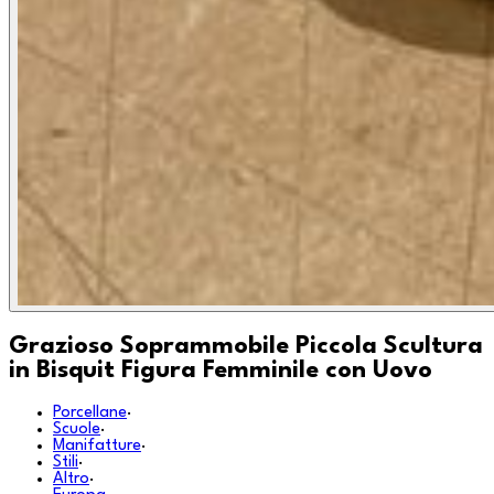
Grazioso Soprammobile Piccola Scultura
in Bisquit Figura Femminile con Uovo
Porcellane
·
Scuole
·
Manifatture
·
Stili
·
Altro
·