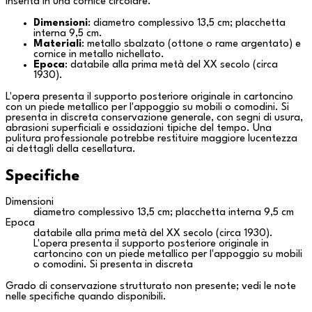
inserita in una cornice circolare.
Dimensioni
: diametro complessivo 13,5 cm; placchetta
interna 9,5 cm.
Materiali
: metallo sbalzato (ottone o rame argentato) e
cornice in metallo nichellato.
Epoca
: databile alla prima metà del XX secolo (circa
1930).
L'opera presenta il supporto posteriore originale in cartoncino
con un piede metallico per l'appoggio su mobili o comodini. Si
presenta in discreta conservazione generale, con segni di usura,
abrasioni superficiali e ossidazioni tipiche del tempo. Una
pulitura professionale potrebbe restituire maggiore lucentezza
ai dettagli della cesellatura.
Specifiche
Dimensioni
diametro complessivo 13,5 cm; placchetta interna 9,5 cm
Epoca
databile alla prima metà del XX secolo (circa 1930).
L'opera presenta il supporto posteriore originale in
cartoncino con un piede metallico per l'appoggio su mobili
o comodini. Si presenta in discreta
Grado di conservazione strutturato non presente; vedi le note
nelle specifiche quando disponibili.