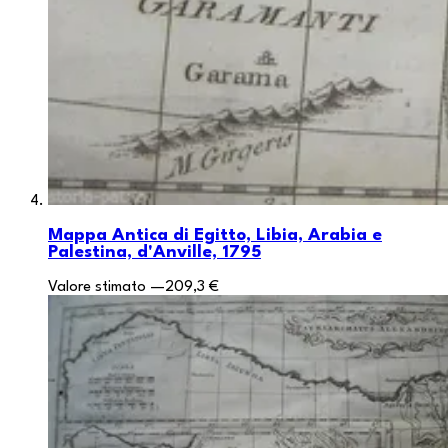
Mappa Antica di Egitto, Libia, Arabia e
Palestina, d'Anville, 1795
Valore stimato
—
209,3 €