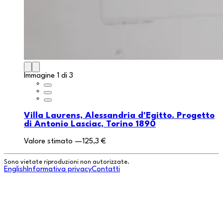
Immagine 1 di 3
Villa Laurens, Alessandria d'Egitto. Progetto
di Antonio Lasciac, Torino 1890
Valore stimato
—
125,3 €
Sono vietate riproduzioni non autorizzate.
English
Informativa privacy
Contatti