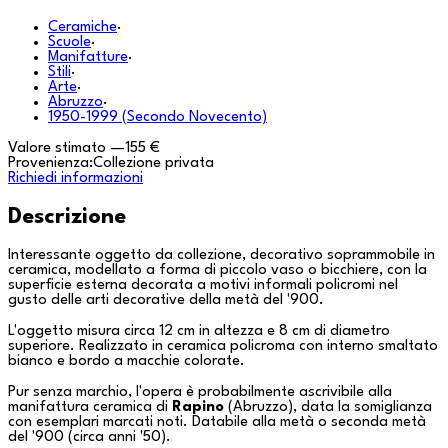
Ceramiche
·
Scuole
·
Manifatture
·
Stili
·
Arte
·
Abruzzo
·
1950-1999 (Secondo Novecento)
Valore stimato
—
155 €
Provenienza:
Collezione privata
Richiedi informazioni
Descrizione
Interessante oggetto da collezione, decorativo soprammobile in
ceramica, modellato a forma di piccolo vaso o bicchiere, con la
superficie esterna decorata a motivi informali policromi nel
gusto delle arti decorative della metà del '900.
L'oggetto misura circa 12 cm in altezza e 8 cm di diametro
superiore. Realizzato in ceramica policroma con interno smaltato
bianco e bordo a macchie colorate.
Pur senza marchio, l'opera è probabilmente ascrivibile alla
manifattura ceramica di
Rapino
(
Abruzzo
), data la somiglianza
con esemplari marcati noti. Databile alla metà o seconda metà
del '900 (circa anni '50).