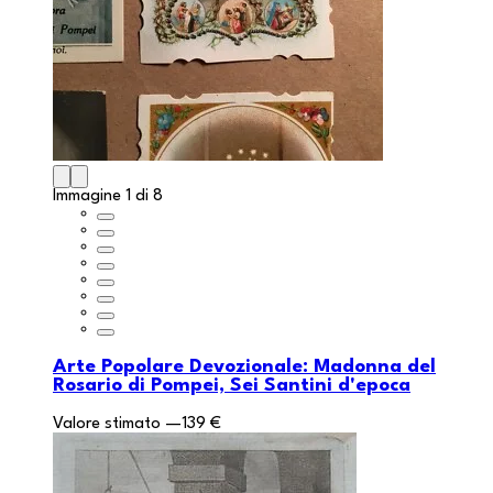
Immagine 1 di 8
Arte Popolare Devozionale: Madonna del
Rosario di Pompei, Sei Santini d'epoca
Valore stimato
—
139 €