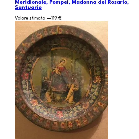
Meridionale, Pompei, Madonna del Rosario,
Santuario
Valore stimato
—
119 €