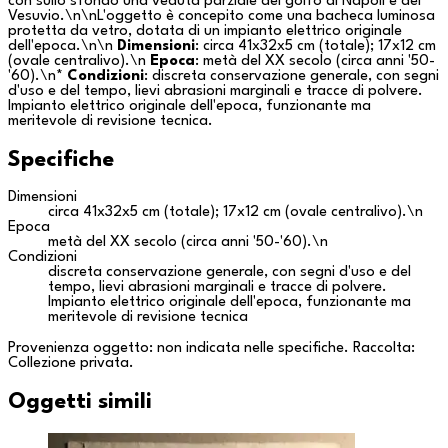
con sullo sfondo una veduta parziale del golfo di
Napoli
e del
Vesuvio
.\n\nL'oggetto è concepito come una bacheca luminosa
protetta da vetro, dotata di un impianto elettrico originale
dell'epoca.\n\n
Dimensioni
: circa 41x32x5 cm (totale); 17x12 cm
(ovale centralivo).\n
Epoca
: metà del XX secolo (circa anni '50-
'60).\n*
Condizioni
: discreta conservazione generale, con segni
d'uso e del tempo, lievi abrasioni marginali e tracce di polvere.
Impianto elettrico originale dell'epoca, funzionante ma
meritevole di revisione tecnica.
Specifiche
Dimensioni
circa 41x32x5 cm (totale); 17x12 cm (ovale centralivo).\n
Epoca
metà del XX secolo (circa anni '50-'60).\n
Condizioni
discreta conservazione generale, con segni d'uso e del
tempo, lievi abrasioni marginali e tracce di polvere.
Impianto elettrico originale dell'epoca, funzionante ma
meritevole di revisione tecnica
Provenienza oggetto: non indicata nelle specifiche. Raccolta:
Collezione privata
.
Oggetti simili