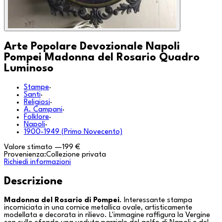
Arte Popolare Devozionale Napoli
Pompei Madonna del Rosario Quadro
Luminoso
Stampe
·
Santi
·
Religiosi
·
A. Campani
·
Folklore
·
Napoli
·
1900-1949 (Primo Novecento)
Valore stimato
—
199 €
Provenienza:
Collezione privata
Richiedi informazioni
Descrizione
Madonna del Rosario di Pompei
. Interessante stampa
incorniciata in una cornice metallica ovale, artisticamente
modellata e decorata in rilievo. L'immagine raffigura la Vergine