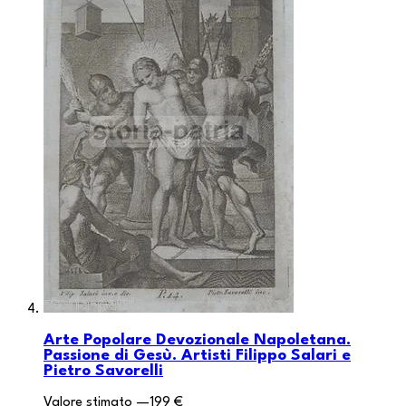
Arte Popolare Devozionale Napoletana.
Passione di Gesù. Artisti Filippo Salari e
Pietro Savorelli
Valore stimato
—
199 €