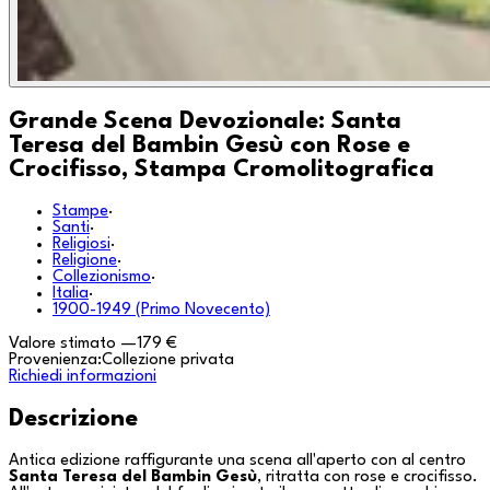
Grande Scena Devozionale: Santa
Teresa del Bambin Gesù con Rose e
Crocifisso, Stampa Cromolitografica
Stampe
·
Santi
·
Religiosi
·
Religione
·
Collezionismo
·
Italia
·
1900-1949 (Primo Novecento)
Valore stimato
—
179 €
Provenienza:
Collezione privata
Richiedi informazioni
Descrizione
Antica edizione raffigurante una scena all'aperto con al centro
Santa Teresa del Bambin Gesù
, ritratta con rose e crocifisso.