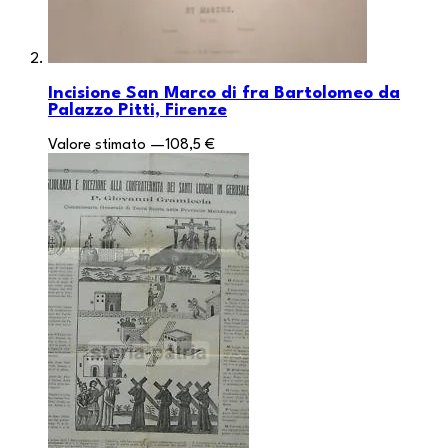
Incisione San Marco di fra Bartolomeo da
Palazzo Pitti, Firenze
Valore stimato
—
108,5 €