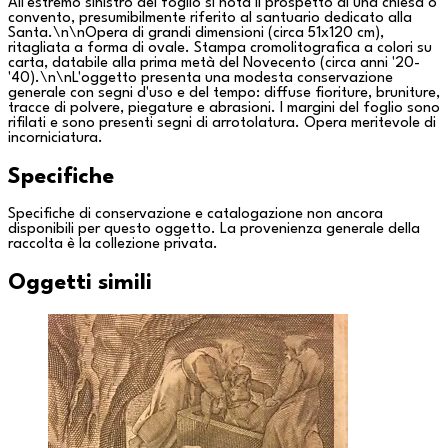
All'estremo sinistro del foglio si nota il prospetto di una chiesa o
convento, presumibilmente riferito al santuario dedicato alla
Santa.\n\nOpera di grandi dimensioni (circa 51x120 cm),
ritagliata a forma di ovale. Stampa cromolitografica a colori su
carta, databile alla prima metà del Novecento (circa anni '20-
'40).\n\nL'oggetto presenta una modesta conservazione
generale con segni d'uso e del tempo: diffuse fioriture, bruniture,
tracce di polvere, piegature e abrasioni. I margini del foglio sono
rifilati e sono presenti segni di arrotolatura. Opera meritevole di
incorniciatura.
Specifiche
Specifiche di conservazione e catalogazione non ancora
disponibili per questo oggetto. La provenienza generale della
raccolta è la
collezione privata
.
Oggetti simili