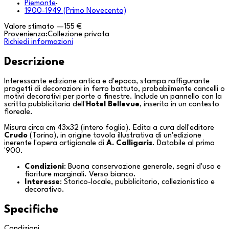
Piemonte
·
1900-1949 (Primo Novecento)
Valore stimato
—
155 €
Provenienza:
Collezione privata
Richiedi informazioni
Descrizione
Interessante edizione antica e d'epoca, stampa raffigurante
progetti di decorazioni in ferro battuto, probabilmente cancelli o
motivi decorativi per porte o finestre. Include un pannello con la
scritta pubblicitaria dell'
Hotel Bellevue
, inserita in un contesto
floreale.
Misura circa cm 43x32 (intero foglio). Edita a cura dell'editore
Crudo
(
Torino
), in origine tavola illustrativa di un'edizione
inerente l'opera artigianale di
A. Calligaris
. Databile al primo
'900.
Condizioni
: Buona conservazione generale, segni d'uso e
fioriture marginali. Verso bianco.
Interesse
: Storico-locale, pubblicitario, collezionistico e
decorativo.
Specifiche
Condizioni