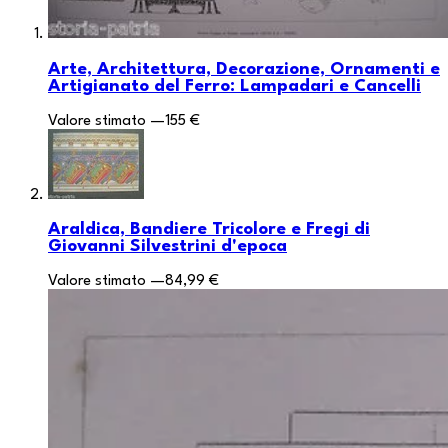
Arte, Architettura, Decorazione, Ornamenti e
Artigianato del Ferro: Lampadari e Cancelli
Valore stimato
—
155 €
Araldica, Bandiere Tricolore e Fregi di
Giovanni Silvestrini d'epoca
Valore stimato
—
84,99 €