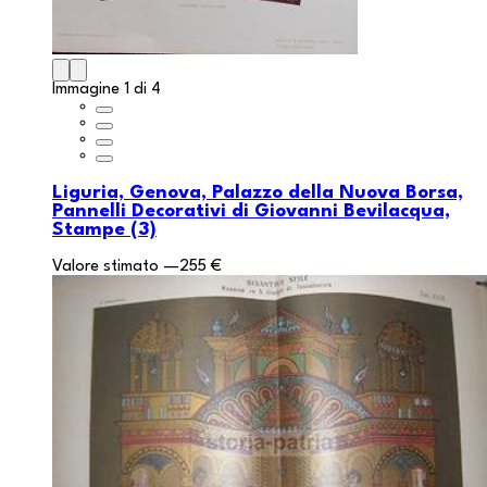
Immagine 1 di 4
Liguria, Genova, Palazzo della Nuova Borsa,
Pannelli Decorativi di Giovanni Bevilacqua,
Stampe (3)
Valore stimato
—
255 €