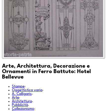
Arte, Architettura, Decorazione e
Ornamenti in Ferro Battuto: Hotel
Bellevue
Stampe
·
Oggettistica varia
·
A. Calligaris
·
Arte
·
Architettura
·
Pubblicità
·
Collezionismo
·