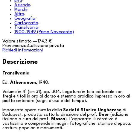
Enti
·
Aziende
·
Marchi
·
Altro
·
Geografia
·
Cartografia
·
Transilvania
·
1900-1949 (Primo Novecento)
Valore stimato
—
174,3 €
Provenienza:
Collezione privata
Richiedi informazioni
Descrizione
Transilvania
Ed.
Athenaeum
, 1940.
Volume in 4° (cm 31), pp. 304. Legatura in tela editoriale con
fregi e titoli in oro al dorso e stemma araldico impresso in oro al
piatto anteriore (segni d'uso e del tempo).
Imponente opera curata dalla
Società Storica Ungherese
di
Budapest
, prodotta sotto la direzione del prof.
Deer
(edizione
italiana a cura del prof.
Mosca
). L'apparato illustrativo è
vastissimo e comprende immagini fotografiche, stampe d'epoca,
costumi popolari e monumenti.