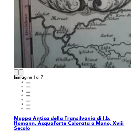
Immagine 1 di 7
Mappa Antica della Transilvania di I.b.
Homann, Acquaforte Colorata a Mano, Xviii
Secolo