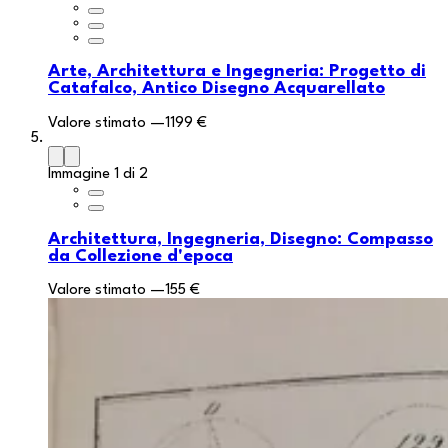
Arte, Architettura e Ingegneria: Progetto di
Catafalco, Antico Disegno Acquarellato
Valore stimato
—
1199 €
Immagine 1 di 2
Architettura, Ingegneria, Disegno: Compasso
da Collezione d'epoca
Valore stimato
—
155 €