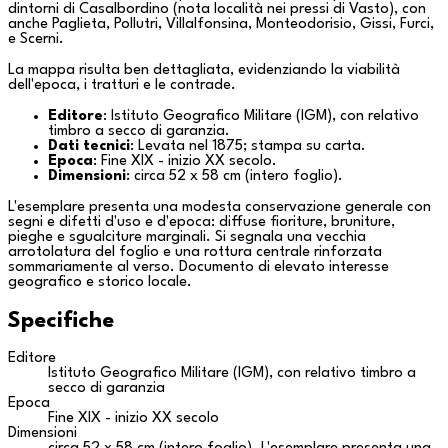
dintorni di
Casalbordino
(nota località nei pressi di
Vasto
), con
anche
Paglieta
,
Pollutri
,
Villalfonsina
,
Monteodorisio
,
Gissi
,
Furci
,
e
Scerni
.
La mappa risulta ben dettagliata, evidenziando la viabilità
dell'epoca, i tratturi e le contrade.
Editore
: Istituto Geografico Militare (IGM), con relativo
timbro a secco di garanzia.
Dati tecnici
: Levata nel 1875; stampa su carta.
Epoca
: Fine XIX - inizio XX secolo.
Dimensioni
: circa 52 x 58 cm (intero foglio).
L'esemplare presenta una modesta conservazione generale con
segni e difetti d'uso e d'epoca: diffuse fioriture, bruniture,
pieghe e sgualciture marginali. Si segnala una vecchia
arrotolatura del foglio e una rottura centrale rinforzata
sommariamente al verso. Documento di elevato interesse
geografico e storico locale.
Specifiche
Editore
Istituto Geografico Militare (IGM), con relativo timbro a
secco di garanzia
Epoca
Fine XIX - inizio XX secolo
Dimensioni