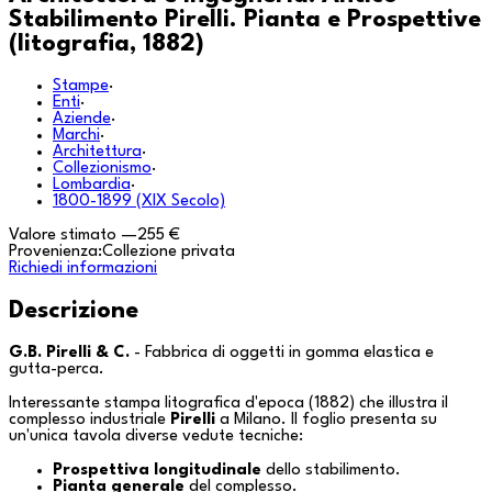
Stabilimento Pirelli. Pianta e Prospettive
(litografia, 1882)
Stampe
·
Enti
·
Aziende
·
Marchi
·
Architettura
·
Collezionismo
·
Lombardia
·
1800-1899 (XIX Secolo)
Valore stimato
—
255 €
Provenienza:
Collezione privata
Richiedi informazioni
Descrizione
G.B. Pirelli & C.
- Fabbrica di oggetti in gomma elastica e
gutta-perca.
Interessante stampa litografica d'epoca (1882) che illustra il
complesso industriale
Pirelli
a
Milano
. Il foglio presenta su
un'unica tavola diverse vedute tecniche:
Prospettiva longitudinale
dello stabilimento.
Pianta generale
del complesso.