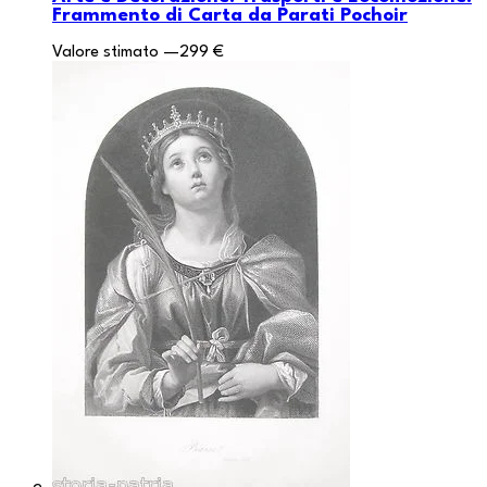
Frammento di Carta da Parati Pochoir
Valore stimato
—
299 €