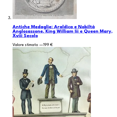
Antiche Medaglie: Araldica e Nobiltà
Anglosassone. King William Iii e Queen Mary,
Xviii Secolo
Valore stimato
—
199 €